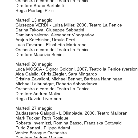
Orchestra e coro del Teatro La Fenice
Direttore Bruno Bartoletti
Regia Pierluigi Pizzi
Martedì 13 maggio
Giuseppe VERDI,- Luisa Miller, 2006, Teatro La Fenice
Darina Takova, Giuseppe Sabbatini
Damiano salerno. Alexander Vinogradov
Arujun Kotchinian, Ursula Ferri
Luca Favaroni, Elisabetta Martorana
Orchestra e coro del Teatro La Fenice
Direttore Maurizio Benini
Martedì 20 maggio
Luca MOSCA - Signor Goldoni, 2007, Teatro la Fenice (versione
Alda Caiello, Chris Ziegler, Sara Mingardo
Cristina Zavalloni, Michael Bennet, Barbara Hanningan
Michael Leibundgut, Roberto Abbondanza
Orchestra e coro del Teatro La Fenice
Direttore Andrea Molino
Regia Davide Livermore
Martedì 27 maggio
Baldassarre Galuppi - L'Olimpiade, 2006, Teatro Malibran
Mark Tucker, Ruth Rosique
Roberta Invernizzi, Romina Basso, Franziska Gottwald
Furio Zanasi , Filippo Adami
Venice Baroque Orchestra
Direttore Andrea Marcon