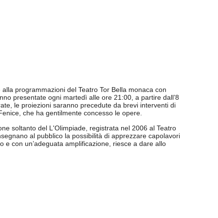
e alla programmazioni del Teatro Tor Bella monaca con
nno presentate ogni martedì alle ore 21:00, a partire dall’8
ate, le proiezioni saranno precedute da brevi interventi di
 Fenice, che ha gentilmente concesso le opere.
one soltanto del L'Olimpiade, registrata nel 2006 al Teatro
egnano al pubblico la possibilità di apprezzare capolavori
ermo e con un’adeguata amplificazione, riesce a dare allo