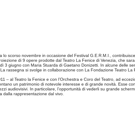
 lo scorso novembre in occasione del Festival G.E.R.M.I., contribuisc
 proiezione di 9 opere prodotte dal Teatro La Fenice di Venezia, che sara
edì 3 giugno con Maria Stuarda di Gaetano Donizetti. In alcune delle ser
re. La rassegna si svolge in collaborazione con La Fondazione Teatro La
011 – al Teatro la Fenice e con l’Orchestra e Coro del Teatro, ad eccezi
tano un patrimonio di notevole interesse e di grande novità. Esse cons
mezzi audiovisivi. In particolare, l’opportunità di vederli su grande sch
ta dalla rappresentazione dal vivo.