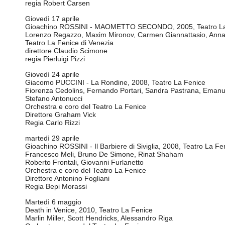
regia Robert Carsen
Giovedì 17 aprile
Gioachino ROSSINI - MAOMETTO SECONDO, 2005, Teatro La
Lorenzo Regazzo, Maxim Mironov, Carmen Giannattasio, Ann
Teatro La Fenice di Venezia
direttore Claudio Scimone
regia Pierluigi Pizzi
Giovedì 24 aprile
Giacomo PUCCINI - La Rondine, 2008, Teatro La Fenice
Fiorenza Cedolins, Fernando Portari, Sandra Pastrana, Eman
Stefano Antonucci
Orchestra e coro del Teatro La Fenice
Direttore Graham Vick
Regia Carlo Rizzi
martedì 29 aprile
Gioachino ROSSINI - Il Barbiere di Siviglia, 2008, Teatro La Fe
Francesco Meli, Bruno De Simone, Rinat Shaham
Roberto Frontali, Giovanni Furlanetto
Orchestra e coro del Teatro La Fenice
Direttore Antonino Fogliani
Regia Bepi Morassi
Martedì 6 maggio
Death in Venice, 2010, Teatro La Fenice
Marlin Miller, Scott Hendricks, Alessandro Riga