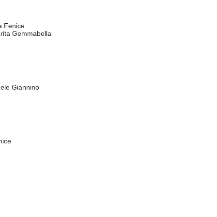
 Fenice
arita Gemmabella
uele Giannino
nice