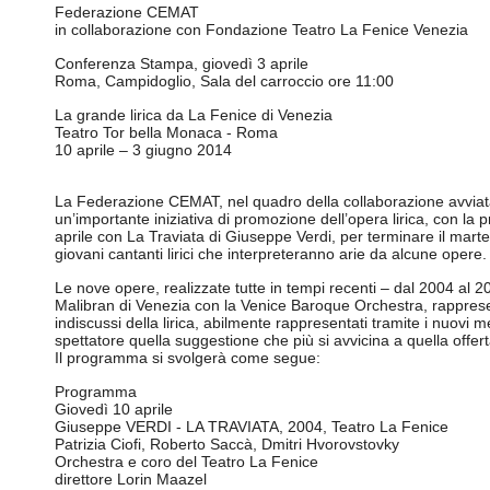
Federazione CEMAT
in collaborazione con Fondazione Teatro La Fenice Venezia
Conferenza Stampa, giovedì 3 aprile
Roma, Campidoglio, Sala del carroccio ore 11:00
La grande lirica da La Fenice di Venezia
Teatro Tor bella Monaca - Roma
10 aprile – 3 giugno 2014
La Federazione CEMAT, nel quadro della collaborazione avviata
un’importante iniziativa di promozione dell’opera lirica, con la
aprile con La Traviata di Giuseppe Verdi, per terminare il mart
giovani cantanti lirici che interpreteranno arie da alcune ope
Le nove opere, realizzate tutte in tempi recenti – dal 2004 al 2
Malibran di Venezia con la Venice Baroque Orchestra, rappresen
indiscussi della lirica, abilmente rappresentati tramite i nuovi 
spettatore quella suggestione che più si avvicina a quella offer
Il programma si svolgerà come segue:
Programma
Giovedì 10 aprile
Giuseppe VERDI - LA TRAVIATA, 2004, Teatro La Fenice
Patrizia Ciofi, Roberto Saccà, Dmitri Hvorovstovky
Orchestra e coro del Teatro La Fenice
direttore Lorin Maazel