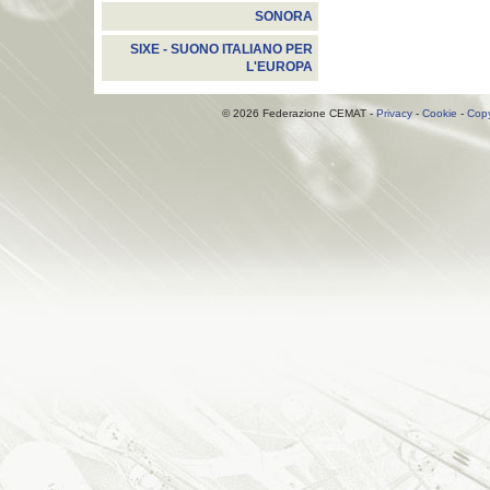
SONORA
SIXE - SUONO ITALIANO PER
L'EUROPA
© 2026 Federazione CEMAT -
Privacy
-
Cookie
-
Copy