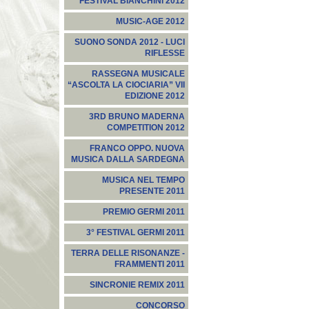
FESTIVAL BIANCHINI 2012
MUSIC-AGE 2012
SUONO SONDA 2012 - LUCI
RIFLESSE
RASSEGNA MUSICALE
“ASCOLTA LA CIOCIARIA” VII
EDIZIONE 2012
3RD BRUNO MADERNA
COMPETITION 2012
FRANCO OPPO. NUOVA
MUSICA DALLA SARDEGNA
MUSICA NEL TEMPO
PRESENTE 2011
PREMIO GERMI 2011
3° FESTIVAL GERMI 2011
TERRA DELLE RISONANZE -
FRAMMENTI 2011
SINCRONIE REMIX 2011
CONCORSO