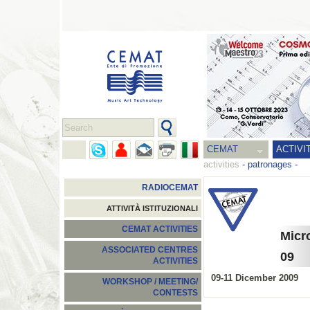
CEMAT
ACTIVI
activities
-
patronages
-
RADIOCEMAT
ATTIVITÀ ISTITUZIONALI
CEMAT ACTIVITIES
Micr
ASSOCIATED CENTRES
09
ACTIVITIES
09-11 Dicember 2009
WORKSHOP / MEETING/
CONTESTS