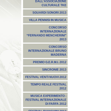
DALL'ASSOCIAZIONE
CULTURALE TKE
SGUARDI SONORI 2013
VILLA PENNISI IN MUSICA
CONCORSO
INTERNAZIONALE
“FERNANDO MENCHERINI”
2013
CONCORSO
INTERNAZIONALE BRUNO
MADERNA
PREMIO G.E.R.M.I. 2012
SINCRONIE 2013
FESTIVAL VENTI NUOVI 2012
TEMPO REALE FESTIVAL
2012
MUSICA EXPERIMENTO -
FESTIVAL INTERNAZIONALE
DI FARFA 2012