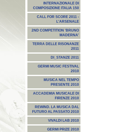
INTERNAZIONALE DI
COMPOSIZIONE ITALIA 150
CALL FOR SCORE 2011 -
L'ARSENALE
2ND COMPETITION 'BRUNO
MADERNA'
TERRA DELLE RISONANZE
2011
DI_STANZE 2011
GERMI MUSIC FESTIVAL
2010
MUSICA NEL TEMPO
PRESENTE 2010
ACCADEMIA MUSICALE DI
FIRENZE 2010
REWIND. LA MUSICA DAL
FUTURO AL PASSATO 2010
VIVALDI LAB 2010
GERMI PRIZE 2010