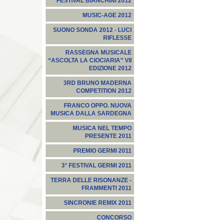
FESTIVAL BIANCHINI 2012
MUSIC-AGE 2012
SUONO SONDA 2012 - LUCI
RIFLESSE
RASSEGNA MUSICALE
“ASCOLTA LA CIOCIARIA” VII
EDIZIONE 2012
3RD BRUNO MADERNA
COMPETITION 2012
FRANCO OPPO. NUOVA
MUSICA DALLA SARDEGNA
MUSICA NEL TEMPO
PRESENTE 2011
PREMIO GERMI 2011
3° FESTIVAL GERMI 2011
TERRA DELLE RISONANZE -
FRAMMENTI 2011
SINCRONIE REMIX 2011
CONCORSO