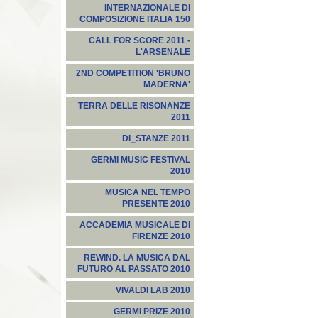
INTERNAZIONALE DI
COMPOSIZIONE ITALIA 150
CALL FOR SCORE 2011 -
L'ARSENALE
2ND COMPETITION 'BRUNO
MADERNA'
TERRA DELLE RISONANZE
2011
DI_STANZE 2011
GERMI MUSIC FESTIVAL
2010
MUSICA NEL TEMPO
PRESENTE 2010
ACCADEMIA MUSICALE DI
FIRENZE 2010
REWIND. LA MUSICA DAL
FUTURO AL PASSATO 2010
VIVALDI LAB 2010
GERMI PRIZE 2010