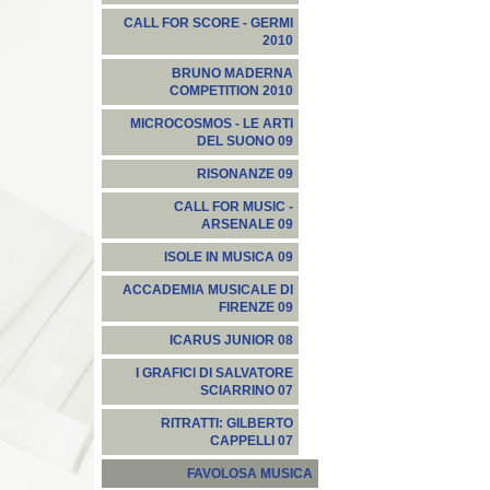
CALL FOR SCORE - GERMI
2010
BRUNO MADERNA
COMPETITION 2010
MICROCOSMOS - LE ARTI
DEL SUONO 09
RISONANZE 09
CALL FOR MUSIC -
ARSENALE 09
ISOLE IN MUSICA 09
ACCADEMIA MUSICALE DI
FIRENZE 09
ICARUS JUNIOR 08
I GRAFICI DI SALVATORE
SCIARRINO 07
RITRATTI: GILBERTO
CAPPELLI 07
FAVOLOSA MUSICA