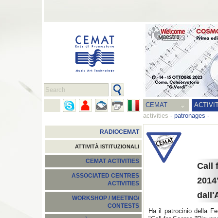
CEMAT
ACTIVI
activities
-
patronages
-
RADIOCEMAT
ATTIVITÀ ISTITUZIONALI
CEMAT ACTIVITIES
Call
ASSOCIATED CENTRES
2014
ACTIVITIES
dall
WORKSHOP / MEETING/
CONTESTS
Ha il patrocinio della 