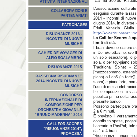
"Call for Scores "Risuo
ATTIVITÀ INTERNAZIONALI
L’associazione cultural
COLLABORAZIONI E
eseguirsi durante la ra
PARTENARIATI
2014 - incontri di nuove
giugno 2014, in diverse l
PATRONAGES
Friuli Venezia Giulia 
http://www.risuonanze.it/c
RISUONANZE 2016 -
La Call for Scores è ap
INCONTRI DI NUOVE
limiti di età.
MUSICHE
I brani devono essere scr
in Do, e/o ottavino, e/o f
CAHIER DE VOYAGES DI
un solo esecutore], o p
ALFIO SGALAMBRO
sola, o per toy-piano so
Traditional Spinet -
RISUONANZE 2015
[mezzosoprano, estensio
RASSEGNA RISUONANZE
piano) o Lab5 (in forte
2014 INCONTRI DI NUOVE
sopra) e pianoforte; no
MUSICHE
l’uso di mezzi elettronici
Le composizioni invia
CONCORSO
pubblico prima della ras
INTERNAZIONALE DI
presente bando.
COMPOSIZIONE PER
Possono partecipare bran
ORCHESTRA GIOVANILE
2 a 6 minuti.
"BRUNO MADERNA" 2014
È previsto il versament
contributo spese, pagabil
CALL FOR SCORES
bancario o PayPal; tale 
"RISUONANZE 2014",
da 1 a 4 brani.
PROMOSSA
“Risuonanze - incontri 