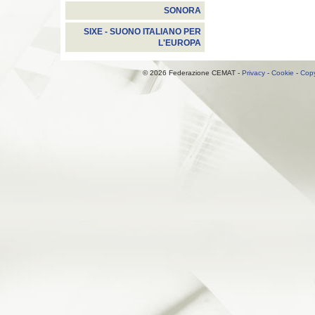
SONORA
SIXE - SUONO ITALIANO PER
L'EUROPA
© 2026 Federazione CEMAT -
Privacy
-
Cookie
-
Copy