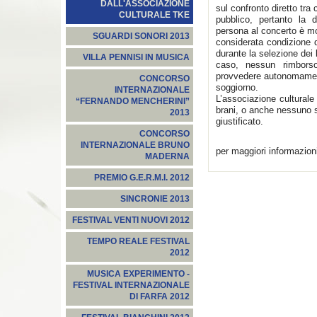
DALL'ASSOCIAZIONE
sul confronto diretto tra
CULTURALE TKE
pubblico, pertanto la d
persona al concerto è mo
SGUARDI SONORI 2013
considerata condizione d
durante la selezione dei b
VILLA PENNISI IN MUSICA
caso, nessun rimbors
provvedere autonomament
CONCORSO
soggiorno.
INTERNAZIONALE
L’associazione culturale
“FERNANDO MENCHERINI”
brani, o anche nessuno se
2013
giustificato.
CONCORSO
INTERNAZIONALE BRUNO
per maggiori informazion
MADERNA
PREMIO G.E.R.M.I. 2012
SINCRONIE 2013
FESTIVAL VENTI NUOVI 2012
TEMPO REALE FESTIVAL
2012
MUSICA EXPERIMENTO -
FESTIVAL INTERNAZIONALE
DI FARFA 2012